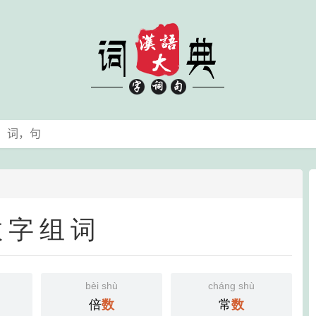
数字组词
bèi shù
cháng shù
倍
常
数
数