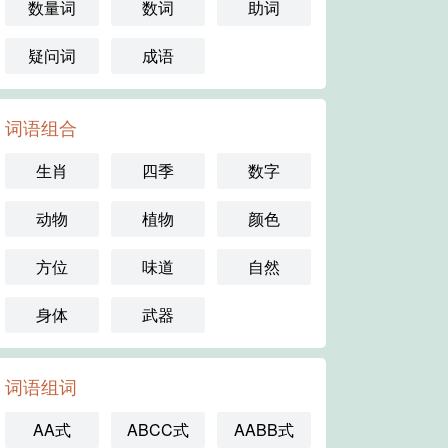
数量词
数词
助词
疑问词
成语
词语组合
生肖
四季
数字
动物
植物
颜色
方位
味道
自然
身体
武器
词语组词
AA式
ABCC式
AABB式