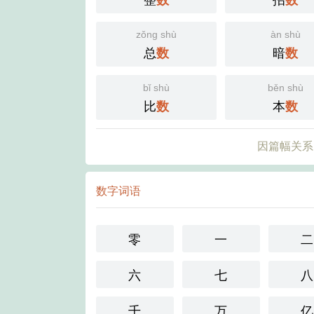
zǒng shù
àn shù
总
暗
数
数
bǐ shù
běn shù
比
本
数
数
因篇幅关系
数字词语
零
一
二
六
七
八
千
万
亿