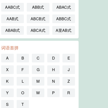
AABC式
ABB式
ABAC式
AAB式
ABCB式
ABBC式
ABAB式
ABCA式
A里AB式
词语首拼
A
B
C
D
E
X
F
G
H
J
K
L
M
N
Z
Y
O
W
P
R
S
T