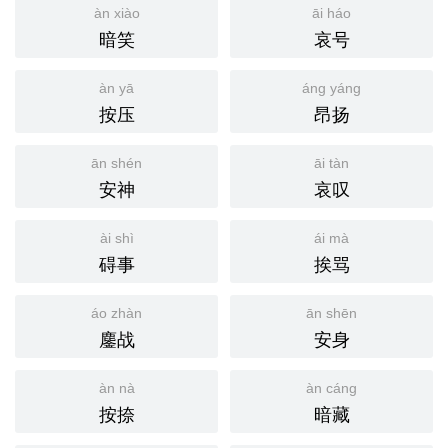
àn xiào
āi háo
暗笑
哀号
àn yā
áng yáng
按压
昂扬
ān shén
āi tàn
安神
哀叹
ài shì
ái mà
碍事
挨骂
áo zhàn
ān shēn
鏖战
安身
àn nà
àn cáng
按捺
暗藏