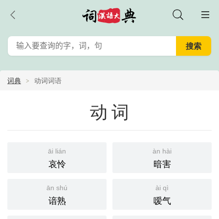
词典
动词词语
动词
āi lián
àn hài
哀怜
暗害
ān shú
ài qì
谙熟
嗳气