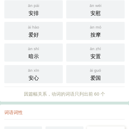
ān pái
ān wèi
安排
安慰
ài hào
àn mó
爱好
按摩
àn shì
ān zhì
暗示
安置
ān xīn
ài guó
安心
爱国
因篇幅关系，动词的词语只列出前 60 个
词语词性