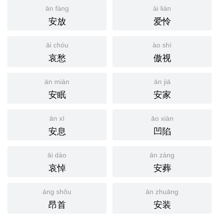
ān fàng
ài lián
安放
爱怜
āi chóu
ào shì
哀愁
傲视
ān mián
ān jiā
安眠
安家
ān xī
āo xiàn
安息
凹陷
āi dào
ān zàng
哀悼
安葬
áng shǒu
ān zhuāng
昂首
安装