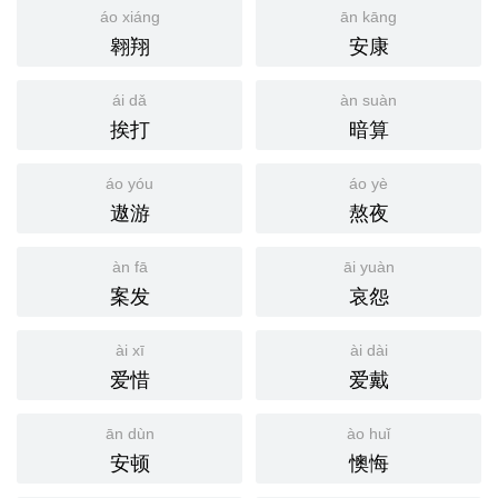
áo xiáng
ān kāng
翱翔
安康
ái dǎ
àn suàn
挨打
暗算
áo yóu
áo yè
遨游
熬夜
àn fā
āi yuàn
案发
哀怨
ài xī
ài dài
爱惜
爱戴
ān dùn
ào huǐ
安顿
懊悔