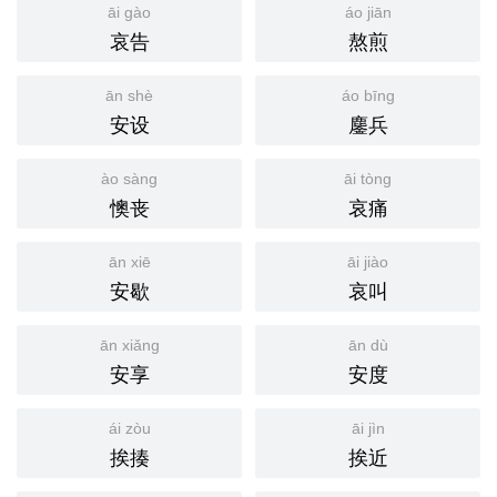
āi gào
áo jiān
哀告
熬煎
ān shè
áo bīng
安设
鏖兵
ào sàng
āi tòng
懊丧
哀痛
ān xiē
āi jiào
安歇
哀叫
ān xiǎng
ān dù
安享
安度
ái zòu
āi jìn
挨揍
挨近