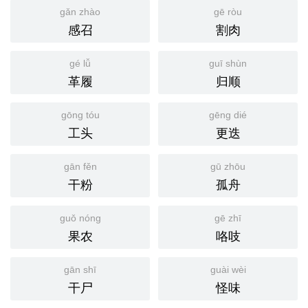
gǎn zhào
gē ròu
感召
割肉
gé lǚ
guī shùn
革履
归顺
gōng tóu
gēng dié
工头
更迭
gān fěn
gū zhōu
干粉
孤舟
guǒ nóng
gē zhī
果农
咯吱
gān shī
guài wèi
干尸
怪味