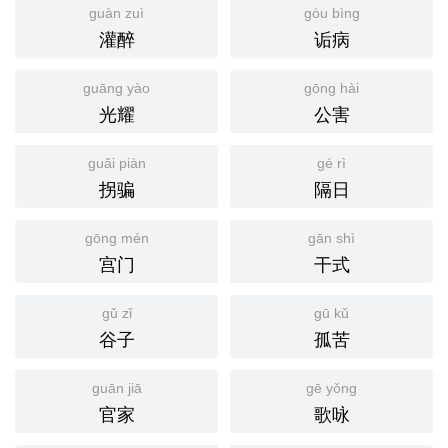
guàn zuì
gòu bìng
灌醉
诟病
guāng yào
gōng hài
光耀
公害
guǎi piàn
gé rì
拐骗
隔日
gōng mén
gān shì
宫门
干式
gǔ zǐ
gū kǔ
谷子
孤苦
guān jiā
gē yǒng
官家
歌咏