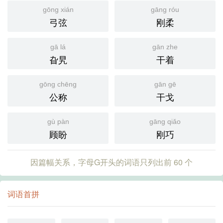
gōng xián
gāng róu
弓弦
刚柔
gā lá
gān zhe
旮旯
干着
gōng chēng
gān gē
公称
干戈
gù pàn
gāng qiǎo
顾盼
刚巧
因篇幅关系，字母G开头的词语只列出前 60 个
词语首拼