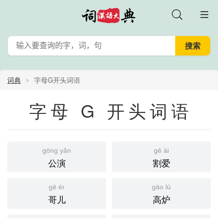
词典
字母G开头词语
字母 G 开头词语
gōng yǎn
gē ài
公演
割爱
gē ér
gāo lú
哥儿
高炉