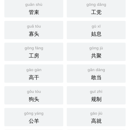
guǎn shù
gōng dǎng
管束
工党
guǎ tóu
gū xī
寡头
姑息
gōng fáng
gòng jù
工房
共聚
gāo gàn
gǎn dāng
高干
敢当
gǒu tóu
guī zhì
狗头
规制
gōng yáng
gāo jiù
公羊
高就