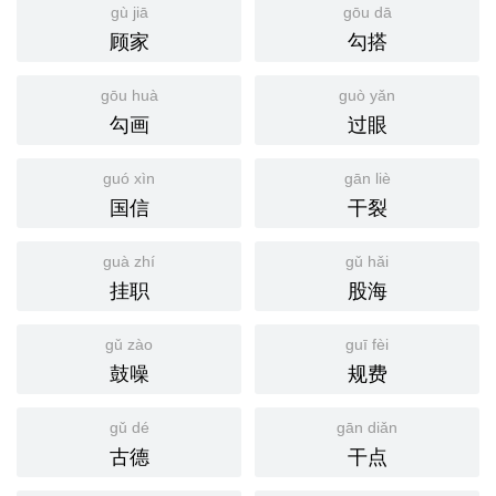
gù jiā
gōu dā
顾家
勾搭
gōu huà
guò yǎn
勾画
过眼
guó xìn
gān liè
国信
干裂
guà zhí
gǔ hǎi
挂职
股海
gǔ zào
guī fèi
鼓噪
规费
gǔ dé
gān diǎn
古德
干点