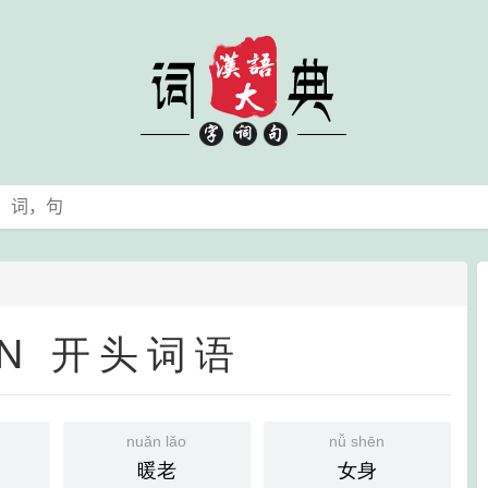
N 开头词语
nuǎn lǎo
nǚ shēn
暖老
女身