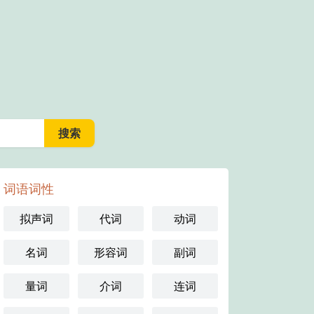
词语词性
拟声词
代词
动词
名词
形容词
副词
量词
介词
连词