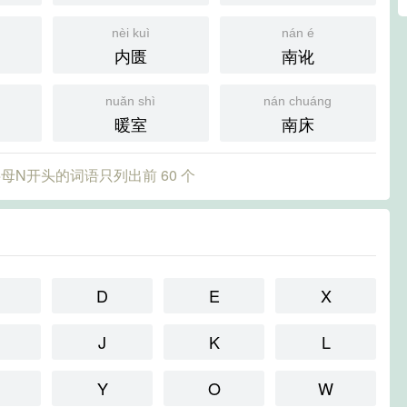
nèi kuì
nán é
内匮
南讹
nuǎn shì
nán chuáng
暖室
南床
母N开头的词语只列出前 60 个
D
E
X
J
K
L
Y
O
W