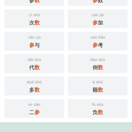
数
参
cì shù
cān jiā
次
加
数
参
cān yù
cān kǎo
与
考
参
参
dài shù
dào shù
代
倒
数
数
duō shù
é shù
多
额
数
数
èr cān
fù shù
二
负
参
数