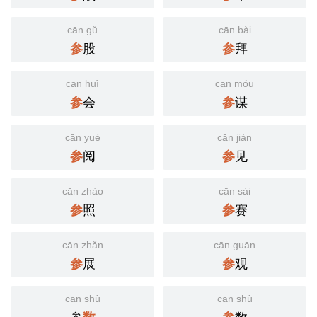
cān gǔ
cān bài
股
拜
参
参
cān huì
cān móu
会
谋
参
参
cān yuè
cān jiàn
阅
见
参
参
cān zhào
cān sài
照
赛
参
参
cān zhǎn
cān guān
展
观
参
参
cān shù
cān shù
参
数