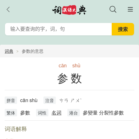
词典
参数的意思
cān
shù
参数
cān shù
ㄘㄢ ㄕㄨˋ
拼音
注音
參數
名词
參變量 分裂性參數
繁体
词性
港台
词语解释