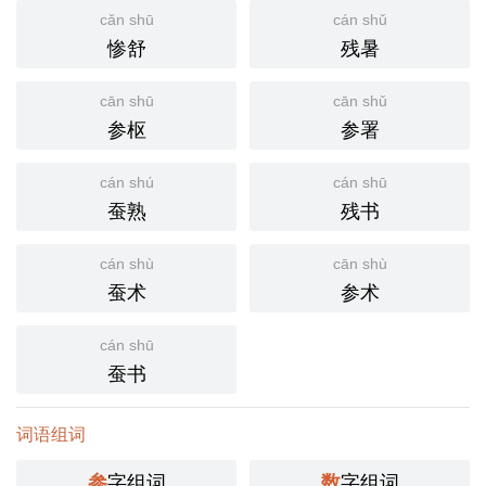
cǎn shū
cán shǔ
惨舒
残暑
cān shū
cān shǔ
参枢
参署
cán shú
cán shū
蚕熟
残书
cán shù
cān shù
蚕术
参术
cán shū
蚕书
词语组词
字组词
字组词
参
数