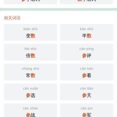
相关词语
biàn shù
bàn shù
变
半
数
数
bèi shù
cān píng
倍
评
数
参
cháng shù
cān kàn
常
看
数
参
cān xuǎn
cān tiān
选
天
参
参
cān zhàn
cān jūn
战
军
参
参