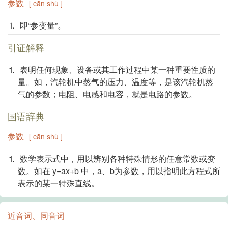
参数
[ cān shù ]
⒈ 即“参变量”。
引证解释
⒈ 表明任何现象、设备或其工作过程中某一种重要性质的
量。如，汽轮机中蒸气的压力、温度等，是该汽轮机蒸
气的参数；电阻、电感和电容，就是电路的参数。
国语辞典
参数
[ cān shù ]
⒈ 数学表示式中，用以辨别各种特殊情形的任意常数或变
数。如在 y=ax+b 中，a、b为参数，用以指明此方程式所
表示的某一特殊直线。
近音词、同音词