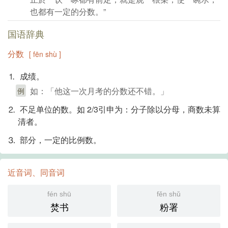
也都有一定的分数。”
国语辞典
分数
[ fēn shù ]
⒈ 成绩。
如：「他这一次月考的分数还不错。」
例
⒉ 不足单位的数。如 2/3引申为：分子除以分母，商数未算
清者。
⒊ 部分，一定的比例数。
近音词、同音词
fén shū
fěn shǔ
焚书
粉署