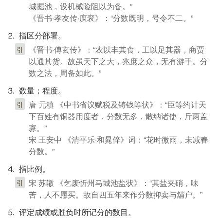
城掘池，设机械险阻以为备。”
《晋书·孝友传·庾衮》：“分数既明，号令不二。”
⒉ 指区分部署。
《晋书·傅玄传》：“农以丰其食，工以足其器，商贾
引
以通其货。故虽天下之大，兆庶之众，无有游手。分
数之法，周备如此。”
⒊ 数量；程度。
唐 元稹 《中书省议赋税及铸钱等状》：“臣等约计天
引
下百姓有铜器用度者，分数无多，散纳诸使，斤两盖
寡。”
宋 王安中 《清平乐·和晁倅》词：“花时微雨，未减春
分数。”
⒋ 指比例。
宋 苏辙 《乞废忻州马城池盐状》：“其盐夹硝，味
引
苦，人不愿买。故自四五年来作分数抑卖与舖户。”
⒌ 评定成绩或胜负时所记分的数目。