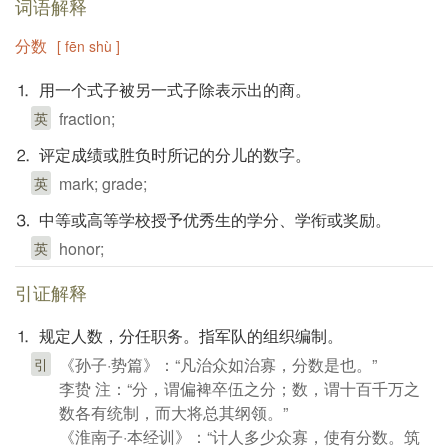
词语解释
分数
[ fēn shù ]
⒈ 用一个式子被另一式子除表示出的商。
fraction;
英
⒉ 评定成绩或胜负时所记的分儿的数字。
mark; grade;
英
⒊ 中等或高等学校授予优秀生的学分、学衔或奖励。
honor;
英
引证解释
⒈ 规定人数，分任职务。指军队的组织编制。
《孙子·势篇》：“凡治众如治寡，分数是也。”
引
李贽 注：“分，谓偏裨卒伍之分；数，谓十百千万之
数各有统制，而大将总其纲领。”
《淮南子·本经训》：“计人多少众寡，使有分数。筑