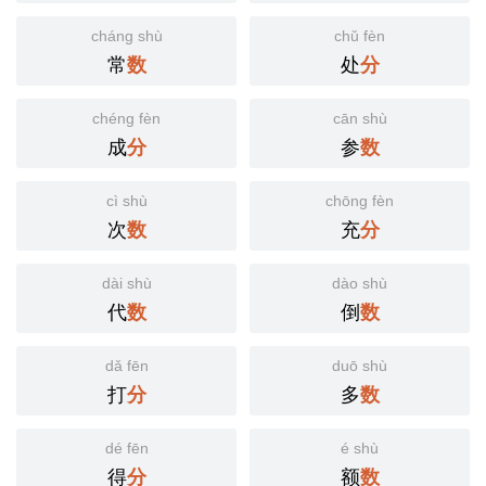
cháng shù
chǔ fèn
常
处
数
分
chéng fèn
cān shù
成
参
分
数
cì shù
chōng fèn
次
充
数
分
dài shù
dào shù
代
倒
数
数
dǎ fēn
duō shù
打
多
分
数
dé fēn
é shù
得
额
分
数