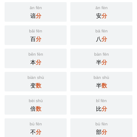
ān fēn
ān fèn
谙
安
分
分
bǎi fēn
bā fēn
百
八
分
分
běn fèn
bàn fēn
本
半
分
分
biàn shù
bàn shù
变
半
数
数
bèi shù
bǐ fēn
倍
比
数
分
bù fēn
bù fèn
不
部
分
分