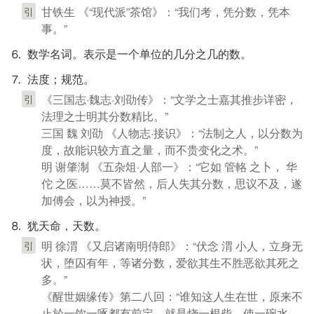
甘铁生 《“现代派”茶馆》：“我们考，凭分数，凭本
引
事。”
⒍ 数学名词。表示是一个单位的几分之几的数。
⒎ 法度；规范。
《三国志·魏志·刘劭传》：“文学之士嘉其推步详密，
引
法理之士明其分数精比。”
三国 魏 刘劭 《人物志·接识》：“法制之人，以分数为
度，故能识较方直之量，而不贵变化之术。”
明 谢肇淛 《五杂俎·人部一》：“它如 管輅 之卜， 华
佗 之医……莫不皆然，后人失其分数，思议不及，遂
加傅会，以为神授。”
⒏ 犹天命，天数。
明 徐渭 《又启诸南明侍郎》：“伏念 渭 小人，立身无
引
状，堕囚有年，等诸分数，爱欲其生不胜恶欲其死之
多。”
《醒世姻缘传》第二八回：“谁知这人生在世，原来不
止於一饮一啄都有前定，就是烧一根柴，使一碗水，