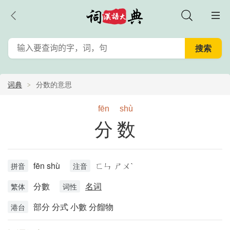
词典
分数的意思
fēn
shù
分数
fēn shù
ㄈㄣ ㄕㄨˋ
拼音
注音
分數
名词
繁体
词性
部分 分式 小數 分餾物
港台