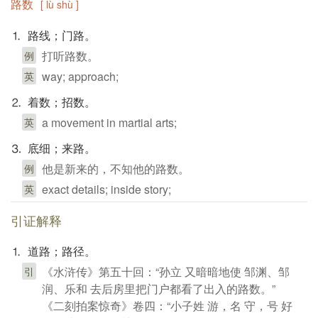
路数
[ lù shù ]
⒈ 路线；门路。
打听路数。
例
way; approach;
英
⒉ 着数；招数。
a movement in martial arts;
英
⒊ 底细；来路。
他是新来的，不知他的路数。
例
exact details; inside story;
英
引证解释
⒈ 道路；路径。
《水浒传》第五十回：“孙立 又暗暗地使 邹渊、邹
引
润、乐和 去后房里把门户都看了出入的路数。”
《二刻拍案惊奇》卷四：“小子姓 游，名 守，号 好