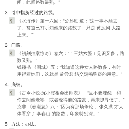
闲，此间路数最熟。”
⒉ 引申指所经过的路线。
《水浒传》第十六回：“公孙胜 道：‘这一事不须去
引
了。贫道已打听知他来的路数了。只是 黄泥冈 大路
上来。’”
⒊ 门路。
《初刻拍案惊奇》卷六：“﹝三姑六婆﹞见识又多，路
引
数又熟。”
钱锺书 《围城》五：“我知道这种女人路数多，有时
用得着她们，这就是 孟尝君 结交鸡鸣狗盗的用意。”
⒋ 底细。
《古今小说·沉小霞相会出师表》：“且不要埋怨，和
引
你去问他老婆，或者晓得他的路数，再来抓寻便了。”
克非 《春潮急》八：“因为有那场争论， 张久洪 才大
体看穿了 李春山 的路数，印象特别深。”
⒌ 方法；办法。