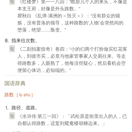
《红楼梦》第一一八回：“瞧那几个人的来头，不像是
引
本支王府，好像是外头路数。”
瞿秋白 《乱弹·满洲的＜毁灭＞》：“没有群众的锻
炼，没有普洛的领导，这种路数的‘人物’会突然间的
堕落，绝望……叛变。”
⒏ 指来往次数。
《二刻拍案惊奇》卷四：“小的们两个打扮做买红花客
引
人，到彼市买，必竟与他家管事家人交易往来。等走
得路数多，人眼熟了，他每没些疑心，然后看机会空
便留心体访，必知端的。”
国语辞典
路数
[ lù shù ]
⒈ 路径、道路。
《水浒传·第三一回》：「武松原是衙里出入的人，已
引
自都认得路数，迳踅到鸳鸯楼胡梯边来。」