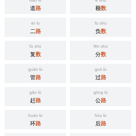
dào lù
é shù
道
额
路
数
èr lù
fù shù
二
负
路
数
fù shù
fēn shù
复
分
数
数
guǎn lù
guò lù
管
过
路
路
gǎn lù
gōng lù
赶
公
路
路
huán lù
hòu lù
环
后
路
路