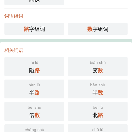
词语组词
字组词
字组词
路
数
相关词语
ài lù
biàn shù
隘
变
路
数
bàn lù
bàn shù
半
半
路
数
bèi shù
běi lù
倍
北
数
路
cháng shù
chū lù