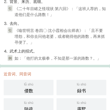
⒉ 背景、来历、底细。
《二十年目睹之怪现状·第六回》：「这班人荐的，知
引
道他们是什么路数！」
⒊ 去向。
《喻世明言·卷四〇·沈小霞相会出师表》：「且不要
引
埋怨，和你去问他老婆，或者晓得他的路数，再来抓
寻便了。」
⒋ 武术上的招式。
如：「他打的太极拳，不知是那一派的路数？。」
例
近音词、同音词
lǚ shù
lù shū
偻数
録书
lù shū
lù shù
陆疏
露墅