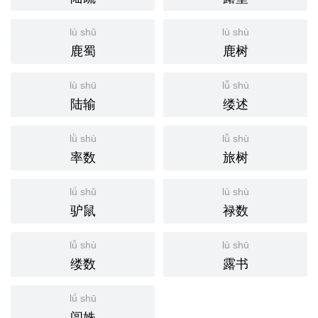
lù shǔ
lù shù
鹿蜀
鹿树
lù shū
lǚ shù
陆输
缕述
lǜ shù
lǚ shù
率数
旅树
lǘ shǔ
lù shù
驴鼠
禄数
lǚ shù
lù shū
缕数
露书
lǘ shū
闾姝