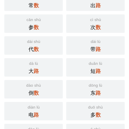
常
出
数
路
cān shù
cì shù
参
次
数
数
dài shù
dài lù
代
带
数
路
dà lù
duǎn lù
大
短
路
路
dào shù
dōng lù
倒
东
数
路
diàn lù
duō shù
电
多
路
数