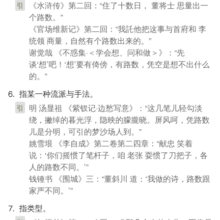
《水浒传》第二回：“住了十数日， 董将士 思量出一
引
个路数。”
《官场维新记》第二回：“我託他把这事与首府和 李
统领 商量，自然有个路数出来的。”
谢觉哉 《不惑集·＜学会想、问和做＞》：“先
谈‘想’吧！‘想’要有倚傍，有路数，凭空是想不出什么
的。”
⒍ 指某一种流派与手法。
明 汤显祖 《紫钗记·边愁写意》：“这几笔儿轻勾淡
引
绕，撇绰的暮光浮，隐映的朦朧晓。屏风呵，凭路数
儿是分明，可引的梦沙场人到。”
姚雪垠 《李自成》第二卷第二四章：“献忠 笑着
说：‘你们摇惯了笔杆子，咱 老张 耍惯了刀把子，各
人的路数不同。’”
钱锺书 《围城》三：“董斜川 道：‘我做的诗，路数跟
家严不同。’”
⒎ 指类型。