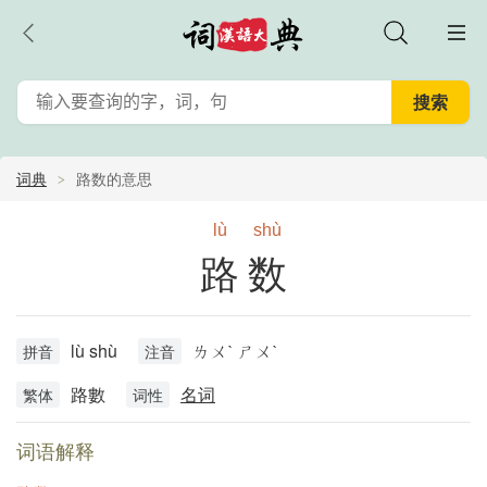
词典
路数的意思
lù
shù
路数
lù shù
ㄌㄨˋ ㄕㄨˋ
拼音
注音
路數
名词
繁体
词性
词语解释