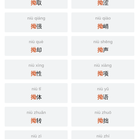
取
涩
拗
拗
niù qiáng
niù qiào
强
峭
拗
拗
niù què
niù shēng
却
声
拗
拗
niù xìng
niù xiàng
性
项
拗
拗
niù tǐ
niù yǔ
体
语
拗
拗
niù zhuǎn
niù zhuō
转
拙
拗
拗
niù zì
niù zhí