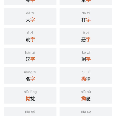
字
字
dà zì
dǎ zì
大
打
字
字
é zì
è zì
讹
恶
字
字
hàn zì
kè zì
汉
刻
字
字
míng zì
niù lǜ
名
律
字
拗
niù lǒng
niù nù
拢
怒
拗
拗
niù qǔ
niù sè