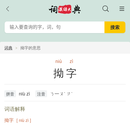
词典
拗字的意思
niù
zì
拗字
niù zì
ㄋ一ㄡˋ ㄗˋ
拼音
注音
词语解释
拗字
[ niù zì ]