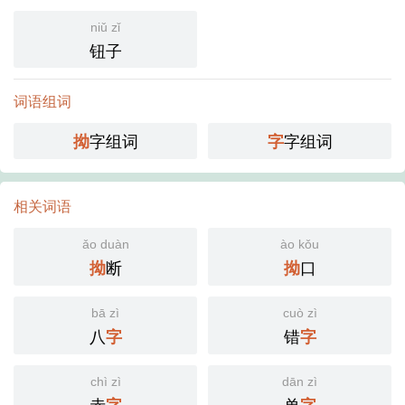
niǔ zǐ
钮子
词语组词
字组词
字组词
拗
字
相关词语
ǎo duàn
ào kǒu
断
口
拗
拗
bā zì
cuò zì
八
错
字
字
chì zì
dān zì
赤
单