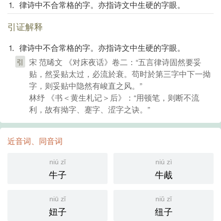
⒈ 律诗中不合常格的字。亦指诗文中生硬的字眼。
引证解释
⒈ 律诗中不合常格的字。亦指诗文中生硬的字眼。
宋 范晞文 《对床夜话》卷二：“五言律诗固然要妥
引
贴，然妥贴太过，必流於衰。苟时於第三字中下一拗
字，则妥贴中隐然有峻直之风。”
林纾 《书＜黄生札记＞后》：“用顿笔，则断不流
利，故有拗字、蹇字、涩字之诀。”
近音词、同音词
niú zǐ
niú zì
牛子
牛胾
niū zǐ
niǔ zǐ
妞子
纽子