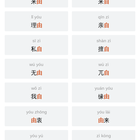
来
来
由
自
lǐ yóu
qīn zì
理
亲
由
自
sī zì
shàn zì
私
擅
自
自
wú yóu
wù zì
无
兀
由
自
wǒ zì
yuán yóu
我
缘
自
由
yóu zhōng
yóu lái
衷
来
由
由
yóu yú
zì kòng