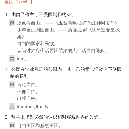
自由
[ zì yóu ]
⒈ 由自己作主；不受限制和约束。
汝岂得自由。——《玉台新咏·古诗为焦仲卿妻作》
例
少年自由则国自由。——清·梁启超《饮冰室合集·文
集》
自由的国家和民族。
认为过独身生活要比结婚的人生活自由得多。
free;
英
⒉ 公民在法律规定的范围内，其自己的意志活动有不受限
制的权利。
言论自由。
例
信仰自由。
出版自由。
freedom; liberty;
英
⒊ 哲学上指对必然的认识和对客观世界的改造。
自由王国和必然王国。
例