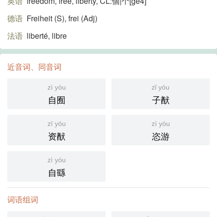
英语
freedom, free, liberty, CL:個|个[ge4]
德语
Freiheit (S)​, frei (Adj)​
法语
liberté, libre
近音词、同音词
zì yòu
zǐ yóu
自囿
子猷
zī yóu
zì yóu
资猷
恣游
zì yóu
自繇
词语组词