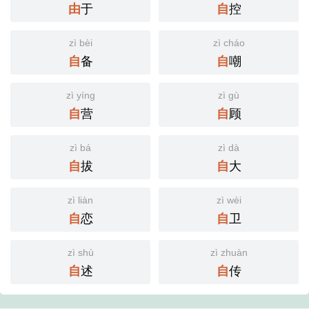
于
控
由
自
zì bèi
zì cháo
备
嘲
自
自
zì yíng
zì gù
营
顾
自
自
zì bá
zì dà
拔
大
自
自
zì liàn
zì wèi
恋
卫
自
自
zì shù
zì zhuàn
述
传
自
自