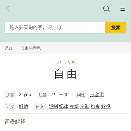
词典
自由的意思
zì
yóu
自由
zì yóu
ㄗˋ 一ㄡˊ
形容词
拼音
注音
词性
解放
限制
纪律
束缚
专制
拘束
奴役
近义
反义
词语解释