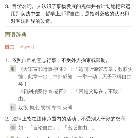
⒊ 哲学名词。人认识了事物发展的规律并有计划地把它运
用到实践中去。哲学上所谓自由，是指对必然的认识和
对客观世界的改造。
国语辞典
自由
[ zì yóu ]
⒈ 依照自己的意志行事，不受外力拘束或限制。
《大宋宣和遗事·亨集》：「适间听谏议表章，数朕失
引
德，此章一出，中外咸知，一举一动，天子不得自由
矣！」
《初刻拍案惊奇·卷四》：「因是父母在，不敢自
由。」
奴役 拘束 限制 专制 束缚
反
⒉ 法律上指在法律范围内的活动，不受别人干涉的权利。
如：「言论自由」、「出版自由」。
例