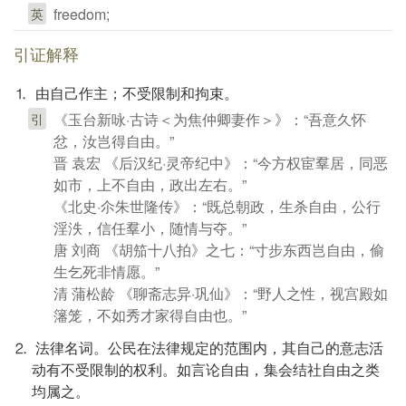
freedom;
英
引证解释
⒈ 由自己作主；不受限制和拘束。
《玉台新咏·古诗＜为焦仲卿妻作＞》：“吾意久怀
引
忿，汝岂得自由。”
晋 袁宏 《后汉纪·灵帝纪中》：“今方权宦羣居，同恶
如市，上不自由，政出左右。”
《北史·尒朱世隆传》：“既总朝政，生杀自由，公行
淫泆，信任羣小，随情与夺。”
唐 刘商 《胡笳十八拍》之七：“寸步东西岂自由，偷
生乞死非情愿。”
清 蒲松龄 《聊斋志异·巩仙》：“野人之性，视宫殿如
籓笼，不如秀才家得自由也。”
⒉ 法律名词。公民在法律规定的范围内，其自己的意志活
动有不受限制的权利。如言论自由，集会结社自由之类
均属之。