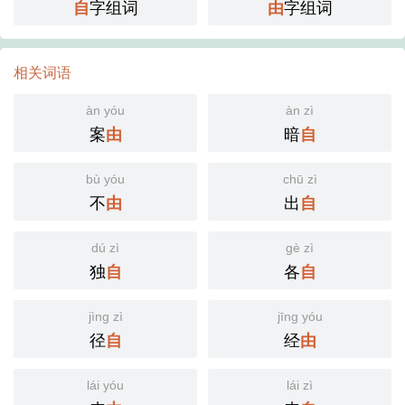
字组词
字组词
自
由
相关词语
àn yóu
àn zì
案
暗
由
自
bù yóu
chū zì
不
出
由
自
dú zì
gè zì
独
各
自
自
jìng zì
jīng yóu
径
经
自
由
lái yóu
lái zì