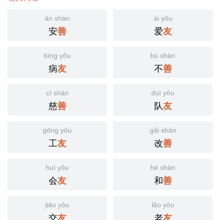
ān shàn
ài yǒu
安
爱
善
友
bìng yǒu
bù shàn
病
不
友
善
cí shàn
duì yǒu
慈
队
善
友
gōng yǒu
gǎi shàn
工
改
友
善
huì yǒu
hé shàn
会
和
友
善
jiāo yǒu
lǎo yǒu
交
老
友
友