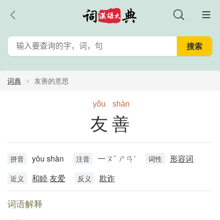
词典
友善的意思
yǒu
shàn
友善
yǒu shàn
一ㄡˇ ㄕㄢˋ
形容词
拼音
注音
词性
和睦
友爱
欺诈
近义
反义
词语解释