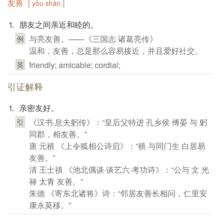
友善
[ yǒu shàn ]
⒈ 朋友之间亲近和睦的。
与亮友善。——《三国志·诸葛亮传》
例
温和，友善，总是那么容易接近，并且爱好社交。
friendly; amicable; cordial;
英
引证解释
⒈ 亲密友好。
《汉书·息夫躬传》：“皇后父特进 孔乡侯 傅晏 与 躬
引
同郡，相友善。”
唐 元稹 《上令狐相公诗启》：“稹 与同门生 白居易
友善。”
清 王士禛 《池北偶谈·谈艺六·考功诗》：“公与 文 光
禄 太青 友善。”
朱德 《寄东北诸将》诗：“邻居友善长相问，仁里安
康永莫移。”