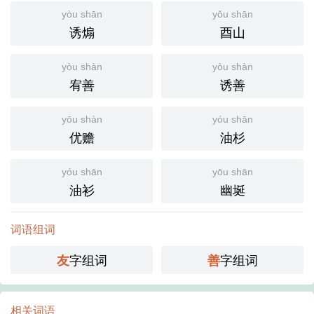
yòu shān
yǒu shān
诱煽
酉山
yòu shàn
yòu shàn
宥善
诱善
yōu shàn
yóu shān
优赡
油杉
yóu shān
yōu shān
油衫
幽埏
词语组词
字组词
字组词
友
善
相关词语