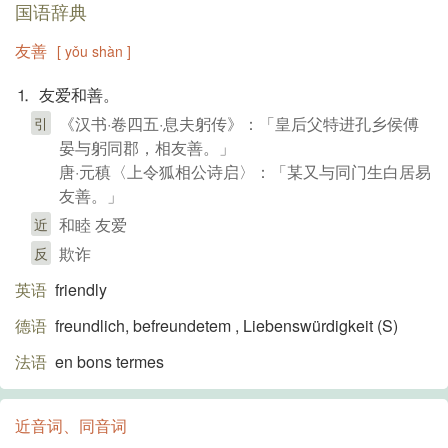
国语辞典
友善
[ yǒu shàn ]
⒈ 友爱和善。
《汉书·卷四五·息夫躬传》：「皇后父特进孔乡侯傅
引
晏与躬同郡，相友善。」
唐·元稹〈上令狐相公诗启〉：「某又与同门生白居易
友善。」
和睦 友爱
近
欺诈
反
英语
friendly
德语
freundlich, befreundetem , Liebenswürdigkeit (S)​
法语
en bons termes
近音词、同音词