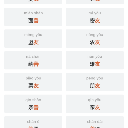
miàn shàn
mì yǒu
面
密
善
友
méng yǒu
nóng yǒu
盟
农
友
友
nà shàn
nàn yǒu
纳
难
善
友
piào yǒu
péng yǒu
票
朋
友
友
qīn shàn
qīn yǒu
亲
亲
善
友
shàn è
shàn dài