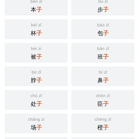
běn zǐ
bù zǐ
本
步
子
子
bēi zǐ
bāo zǐ
杯
包
子
子
bèi zi
bān zǐ
被
班
子
子
bó zǐ
bí zǐ
脖
鼻
子
子
chǔ zǐ
chén zǐ
处
臣
子
子
chǎng zi
chéng zǐ
场
橙
子
子