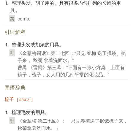
⒈ 整理头发、胡子用的、具有很多均匀排列的长齿的用
具。
comb;
英
引证解释
⒈ 整理头发或胡须的用具。
《金瓶梅词话》第二七回：“只见 春梅 送了抿镜、梳
引
子来， 秋菊 拿着洗面水。”
曹禺 《雷雨》第三幕：“下面有一张小方桌，上面有
镜子，梳子，女人用的几件平常的化妆品。”
国语辞典
梳子
[ shū zi ]
⒈ 梳理毛发的用具。
《金瓶梅·第二七回》：「只见春梅送了抿镜梳子来，
引
秋菊拿著洗面水。」