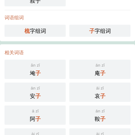
叔子
词语组词
字组词
字组词
梳
子
相关词语
ǎn zǐ
ān zǐ
埯
庵
子
子
ān zǐ
āi zǐ
安
哀
子
子
ā zǐ
ān zǐ
阿
鞍
子
子
ài zǐ
ài zǐ