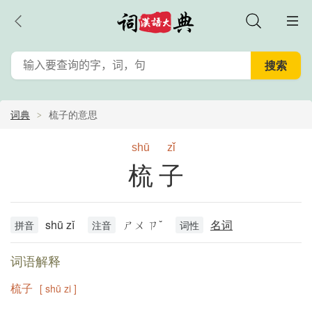
词典
梳子的意思
shū
zǐ
梳子
shū zǐ
ㄕㄨ ㄗˇ
名词
拼音
注音
词性
词语解释
梳子
[ shū zi ]