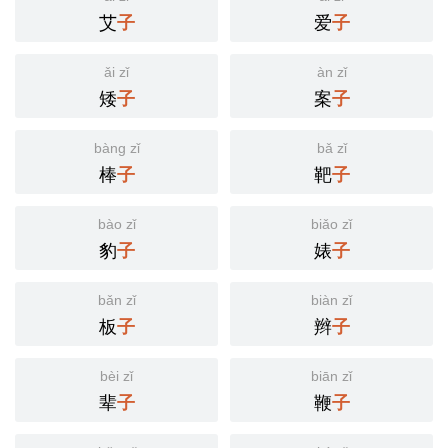
艾
爱
子
子
ǎi zǐ
àn zǐ
矮
案
子
子
bàng zǐ
bǎ zǐ
棒
靶
子
子
bào zǐ
biǎo zǐ
豹
婊
子
子
bǎn zǐ
biàn zǐ
板
辫
子
子
bèi zǐ
biān zǐ
辈
鞭
子
子