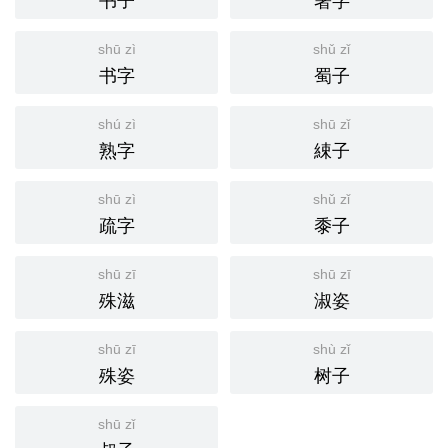
shū zì
shǔ zǐ
书字
蜀子
shú zì
shū zǐ
熟字
綀子
shū zì
shǔ zǐ
疏字
黍子
shū zī
shū zī
殊滋
淑姿
shū zī
shù zǐ
殊姿
树子
shū zǐ