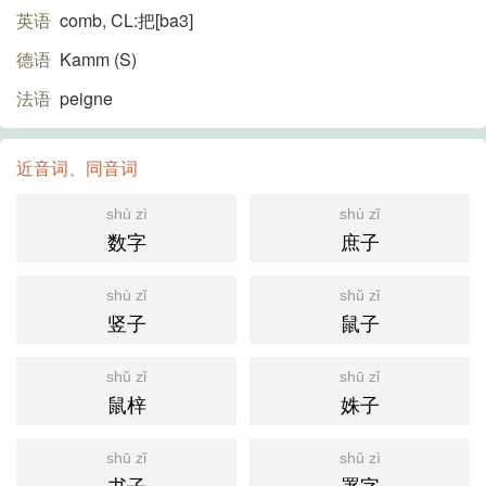
英语
comb, CL:把[ba3]
德语
Kamm (S)​
法语
peigne
近音词、同音词
shù zì
shù zǐ
数字
庶子
shù zǐ
shǔ zǐ
竖子
鼠子
shǔ zǐ
shū zǐ
鼠梓
姝子
shū zǐ
shǔ zì
书子
署字